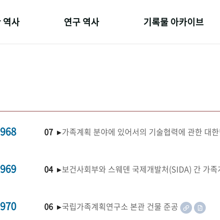
 역사
연구 역사
기록물 아카이브
온 길
정책과 연구
사진 아카이브
 변천사
키워드로 보는 연구 역사
문서 기록물
 기관장
연구자들
행정박물
 사람들
간행물 변천사
영상 기록물
968
07 ▸
가족계획 분야에 있어서의 기술협력에 관한 대한
969
04 ▸
보건사회부와 스웨덴 국제개발처(SIDA) 간 가
970
06 ▸
국립가족계획연구소 본관 건물 준공