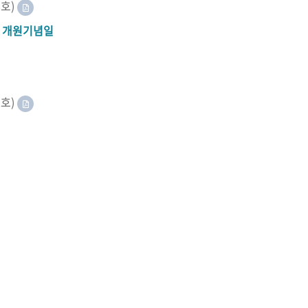
8호)
A 개원기념일
2호)