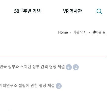
+1
50
주년 기념
VR 역사관
성과 50선
Home
기관 역사
걸어온 길
숫자로 보는 50년
+1
50
주년 광장
세계와 함께 한 KIHASA
민국 정부와 스웨덴 정부 간의 협정 체결
족계획연구소 설립에 관한 협정 체결