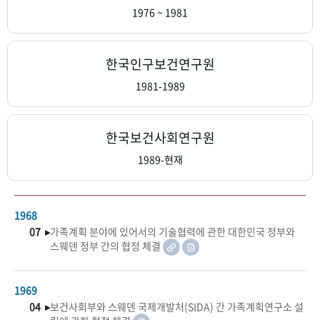
+1
성과 50선
숫자로 보는 50년
50
주년 광장
1976 ~ 1981
세계와 함께 한 KIHASA
한국인구보건연구원
VR 역사관
1981-1989
한국보건사회연구원
1989-현재
1968
07 ▸
가족계획 분야에 있어서의 기술협력에 관한 대한민국 정부와
스웨덴 정부 간의 협정 체결
1969
04 ▸
보건사회부와 스웨덴 국제개발처(SIDA) 간 가족계획연구소 설