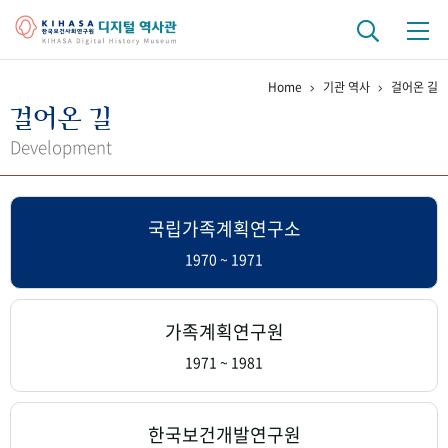
Home
기관 역사
걸어온 길
기관 역사
걸어온 길
걸어온 길
기관 변천사
역대 기관장
연구원 사람들
Development
연구 역사
국립가족계획연구소
정책과 연구
키워드로 보는 연구 역사
연구자들
간행물 변천사
1970 ~ 1971
기록물 아카이브
가족계획연구원
사진 아카이브
문서 기록물
행정박물
영상 기록물
1971 ~ 1981
+1
50
주년 기념
한국보건개발연구원