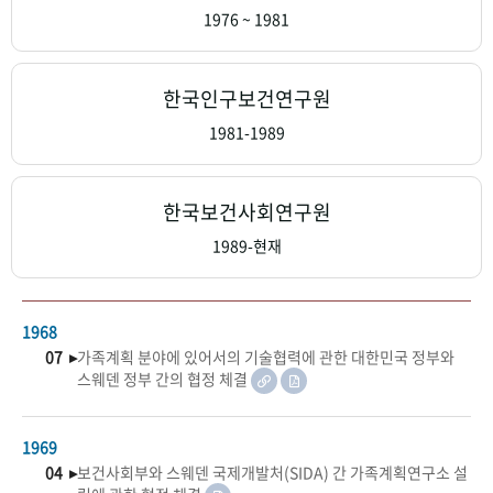
+1
성과 50선
숫자로 보는 50년
50
주년 광장
1976 ~ 1981
세계와 함께 한 KIHASA
한국인구보건연구원
VR 역사관
1981-1989
한국보건사회연구원
1989-현재
1968
07 ▸
가족계획 분야에 있어서의 기술협력에 관한 대한민국 정부와
스웨덴 정부 간의 협정 체결
1969
04 ▸
보건사회부와 스웨덴 국제개발처(SIDA) 간 가족계획연구소 설