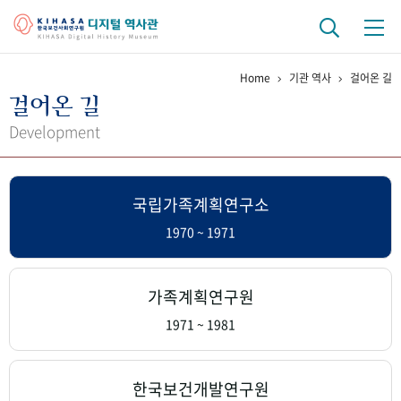
Home
기관 역사
걸어온 길
기관 역사
걸어온 길
걸어온 길
기관 변천사
역대 기관장
연구원 사람들
Development
연구 역사
국립가족계획연구소
정책과 연구
키워드로 보는 연구 역사
연구자들
간행물 변천사
1970 ~ 1971
기록물 아카이브
가족계획연구원
사진 아카이브
문서 기록물
행정박물
영상 기록물
1971 ~ 1981
+1
50
주년 기념
한국보건개발연구원