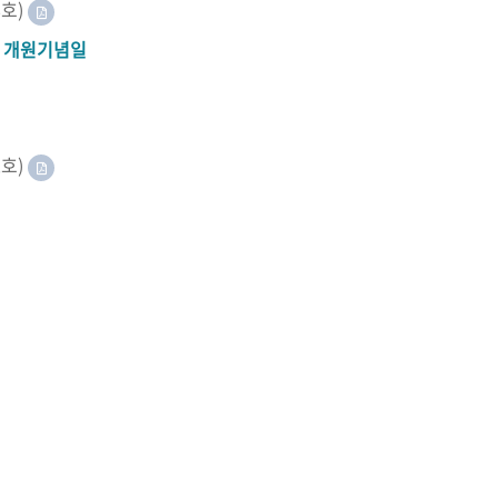
8호)
A 개원기념일
2호)