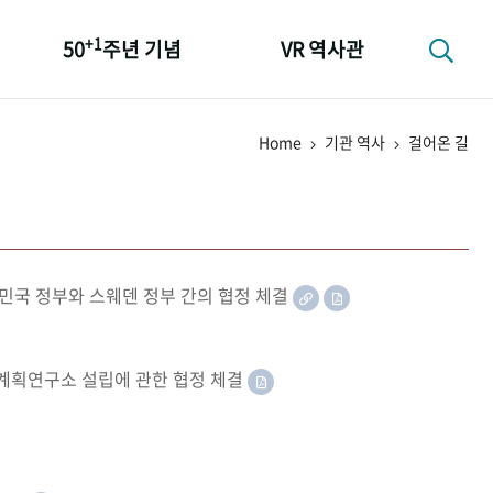
+1
50
주년 기념
VR 역사관
성과 50선
Home
기관 역사
걸어온 길
숫자로 보는 50년
+1
50
주년 광장
세계와 함께 한 KIHASA
민국 정부와 스웨덴 정부 간의 협정 체결
족계획연구소 설립에 관한 협정 체결