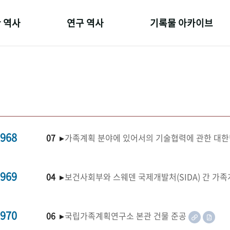
 역사
연구 역사
기록물 아카이브
온 길
정책과 연구
사진 아카이브
 변천사
키워드로 보는 연구 역사
문서 기록물
 기관장
연구자들
행정박물
 사람들
간행물 변천사
영상 기록물
968
07 ▸
가족계획 분야에 있어서의 기술협력에 관한 대한
969
04 ▸
보건사회부와 스웨덴 국제개발처(SIDA) 간 가
970
06 ▸
국립가족계획연구소 본관 건물 준공