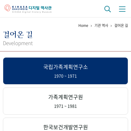
Home
기관 역사
걸어온 길
기관 역사
걸어온 길
걸어온 길
기관 변천사
역대 기관장
연구원 사람들
Development
연구 역사
국립가족계획연구소
정책과 연구
키워드로 보는 연구 역사
연구자들
간행물 변천사
1970 ~ 1971
기록물 아카이브
가족계획연구원
사진 아카이브
문서 기록물
행정박물
영상 기록물
1971 ~ 1981
+1
50
주년 기념
한국보건개발연구원