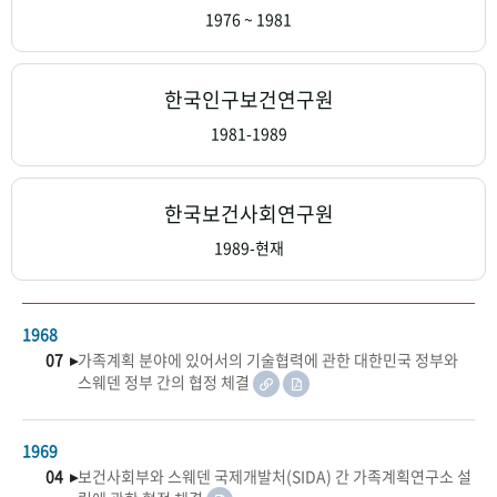
+1
성과 50선
숫자로 보는 50년
50
주년 광장
1976 ~ 1981
세계와 함께 한 KIHASA
한국인구보건연구원
VR 역사관
1981-1989
한국보건사회연구원
1989-현재
1968
07 ▸
가족계획 분야에 있어서의 기술협력에 관한 대한민국 정부와
스웨덴 정부 간의 협정 체결
1969
04 ▸
보건사회부와 스웨덴 국제개발처(SIDA) 간 가족계획연구소 설