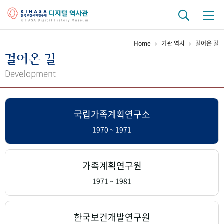
Home
기관 역사
걸어온 길
기관 역사
걸어온 길
걸어온 길
기관 변천사
역대 기관장
연구원 사람들
Development
연구 역사
국립가족계획연구소
정책과 연구
키워드로 보는 연구 역사
연구자들
간행물 변천사
1970 ~ 1971
기록물 아카이브
가족계획연구원
사진 아카이브
문서 기록물
행정박물
영상 기록물
1971 ~ 1981
+1
50
주년 기념
한국보건개발연구원