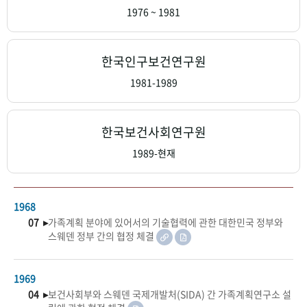
+1
성과 50선
숫자로 보는 50년
50
주년 광장
1976 ~ 1981
세계와 함께 한 KIHASA
한국인구보건연구원
VR 역사관
1981-1989
한국보건사회연구원
1989-현재
1968
07 ▸
가족계획 분야에 있어서의 기술협력에 관한 대한민국 정부와
스웨덴 정부 간의 협정 체결
1969
04 ▸
보건사회부와 스웨덴 국제개발처(SIDA) 간 가족계획연구소 설