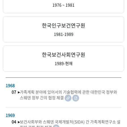
+1
성과 50선
숫자로 보는 50년
50
주년 광장
1976 ~ 1981
세계와 함께 한 KIHASA
한국인구보건연구원
VR 역사관
1981-1989
한국보건사회연구원
1989-현재
1968
07 ▸
가족계획 분야에 있어서의 기술협력에 관한 대한민국 정부와
스웨덴 정부 간의 협정 체결
1969
04 ▸
보건사회부와 스웨덴 국제개발처(SIDA) 간 가족계획연구소 설