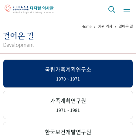
Home
기관 역사
걸어온 길
기관 역사
걸어온 길
걸어온 길
기관 변천사
역대 기관장
연구원 사람들
Development
연구 역사
국립가족계획연구소
정책과 연구
키워드로 보는 연구 역사
연구자들
간행물 변천사
1970 ~ 1971
기록물 아카이브
가족계획연구원
사진 아카이브
문서 기록물
행정박물
영상 기록물
1971 ~ 1981
+1
50
주년 기념
한국보건개발연구원