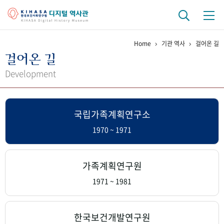
Home
기관 역사
걸어온 길
기관 역사
걸어온 길
걸어온 길
기관 변천사
역대 기관장
연구원 사람들
Development
연구 역사
국립가족계획연구소
정책과 연구
키워드로 보는 연구 역사
연구자들
간행물 변천사
1970 ~ 1971
기록물 아카이브
가족계획연구원
사진 아카이브
문서 기록물
행정박물
영상 기록물
1971 ~ 1981
+1
50
주년 기념
한국보건개발연구원