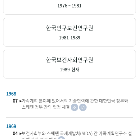
+1
성과 50선
숫자로 보는 50년
50
주년 광장
1976 ~ 1981
세계와 함께 한 KIHASA
한국인구보건연구원
VR 역사관
1981-1989
한국보건사회연구원
1989-현재
1968
07 ▸
가족계획 분야에 있어서의 기술협력에 관한 대한민국 정부와
스웨덴 정부 간의 협정 체결
1969
04 ▸
보건사회부와 스웨덴 국제개발처(SIDA) 간 가족계획연구소 설