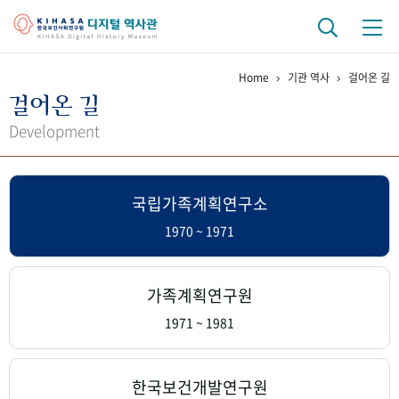
Home
기관 역사
걸어온 길
기관 역사
걸어온 길
걸어온 길
기관 변천사
역대 기관장
연구원 사람들
Development
연구 역사
국립가족계획연구소
정책과 연구
키워드로 보는 연구 역사
연구자들
간행물 변천사
1970 ~ 1971
기록물 아카이브
가족계획연구원
사진 아카이브
문서 기록물
행정박물
영상 기록물
1971 ~ 1981
+1
50
주년 기념
한국보건개발연구원