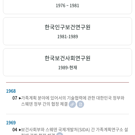
+1
성과 50선
숫자로 보는 50년
50
주년 광장
1976 ~ 1981
세계와 함께 한 KIHASA
한국인구보건연구원
VR 역사관
1981-1989
한국보건사회연구원
1989-현재
1968
07 ▸
가족계획 분야에 있어서의 기술협력에 관한 대한민국 정부와
스웨덴 정부 간의 협정 체결
1969
04 ▸
보건사회부와 스웨덴 국제개발처(SIDA) 간 가족계획연구소 설