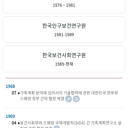
+1
성과 50선
숫자로 보는 50년
50
주년 광장
1976 ~ 1981
세계와 함께 한 KIHASA
한국인구보건연구원
VR 역사관
1981-1989
한국보건사회연구원
1989-현재
1968
07 ▸
가족계획 분야에 있어서의 기술협력에 관한 대한민국 정부와
스웨덴 정부 간의 협정 체결
1969
04 ▸
보건사회부와 스웨덴 국제개발처(SIDA) 간 가족계획연구소 설