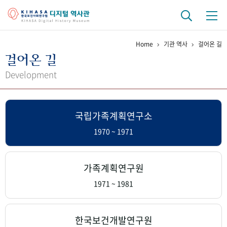
Home
기관 역사
걸어온 길
기관 역사
걸어온 길
걸어온 길
기관 변천사
역대 기관장
연구원 사람들
Development
연구 역사
국립가족계획연구소
정책과 연구
키워드로 보는 연구 역사
연구자들
간행물 변천사
1970 ~ 1971
기록물 아카이브
가족계획연구원
사진 아카이브
문서 기록물
행정박물
영상 기록물
1971 ~ 1981
+1
50
주년 기념
한국보건개발연구원