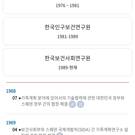
+1
성과 50선
숫자로 보는 50년
50
주년 광장
1976 ~ 1981
세계와 함께 한 KIHASA
한국인구보건연구원
VR 역사관
1981-1989
한국보건사회연구원
1989-현재
1968
07 ▸
가족계획 분야에 있어서의 기술협력에 관한 대한민국 정부와
스웨덴 정부 간의 협정 체결
1969
04 ▸
보건사회부와 스웨덴 국제개발처(SIDA) 간 가족계획연구소 설