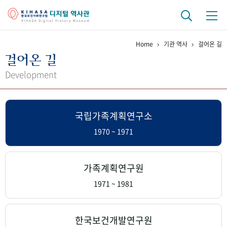
Home
기관 역사
걸어온 길
기관 역사
걸어온 길
걸어온 길
기관 변천사
역대 기관장
연구원 사람들
Development
연구 역사
국립가족계획연구소
정책과 연구
키워드로 보는 연구 역사
연구자들
간행물 변천사
1970 ~ 1971
기록물 아카이브
가족계획연구원
사진 아카이브
문서 기록물
행정박물
영상 기록물
1971 ~ 1981
+1
50
주년 기념
한국보건개발연구원