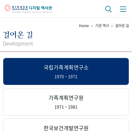
Home
기관 역사
걸어온 길
기관 역사
걸어온 길
걸어온 길
기관 변천사
역대 기관장
연구원 사람들
Development
연구 역사
국립가족계획연구소
정책과 연구
키워드로 보는 연구 역사
연구자들
간행물 변천사
1970 ~ 1971
기록물 아카이브
가족계획연구원
사진 아카이브
문서 기록물
행정박물
영상 기록물
1971 ~ 1981
+1
50
주년 기념
한국보건개발연구원