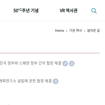
+1
50
주년 기념
VR 역사관
성과 50선
Home
기관 역사
걸어온 길
숫자로 보는 50년
+1
50
주년 광장
세계와 함께 한 KIHASA
민국 정부와 스웨덴 정부 간의 협정 체결
족계획연구소 설립에 관한 협정 체결