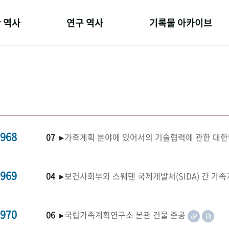
 역사
연구 역사
기록물 아카이브
온 길
정책과 연구
사진 아카이브
 변천사
키워드로 보는 연구 역사
문서 기록물
 기관장
연구자들
행정박물
 사람들
간행물 변천사
영상 기록물
968
07 ▸
가족계획 분야에 있어서의 기술협력에 관한 대한
969
04 ▸
보건사회부와 스웨덴 국제개발처(SIDA) 간 가
970
06 ▸
국립가족계획연구소 본관 건물 준공