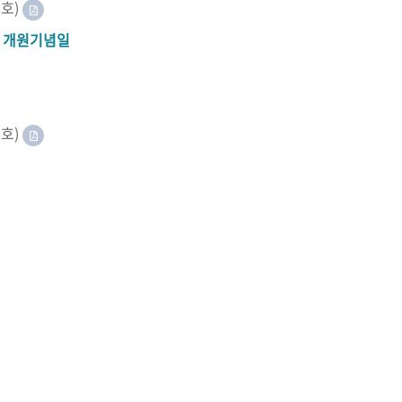
8호)
A 개원기념일
2호)