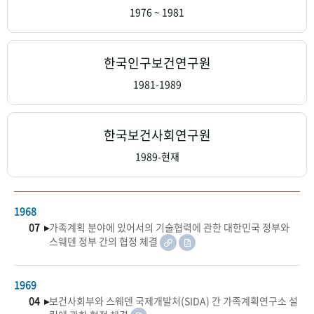
+1
성과 50선
숫자로 보는 50년
50
주년 광장
1976 ~ 1981
세계와 함께 한 KIHASA
한국인구보건연구원
VR 역사관
1981-1989
한국보건사회연구원
1989-현재
1968
07 ▸
가족계획 분야에 있어서의 기술협력에 관한 대한민국 정부와
스웨덴 정부 간의 협정 체결
1969
04 ▸
보건사회부와 스웨덴 국제개발처(SIDA) 간 가족계획연구소 설