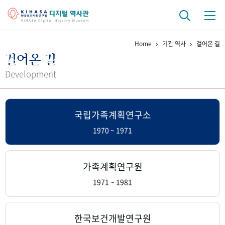
Home
기관 역사
걸어온 길
기관 역사
걸어온 길
걸어온 길
기관 변천사
역대 기관장
연구원 사람들
Development
연구 역사
국립가족계획연구소
정책과 연구
키워드로 보는 연구 역사
연구자들
간행물 변천사
1970 ~ 1971
기록물 아카이브
가족계획연구원
사진 아카이브
문서 기록물
행정박물
영상 기록물
1971 ~ 1981
+1
50
주년 기념
한국보건개발연구원