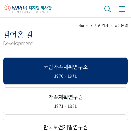
Home
기관 역사
걸어온 길
기관 역사
걸어온 길
걸어온 길
기관 변천사
역대 기관장
연구원 사람들
Development
연구 역사
국립가족계획연구소
정책과 연구
키워드로 보는 연구 역사
연구자들
간행물 변천사
1970 ~ 1971
기록물 아카이브
가족계획연구원
사진 아카이브
문서 기록물
행정박물
영상 기록물
1971 ~ 1981
+1
50
주년 기념
한국보건개발연구원