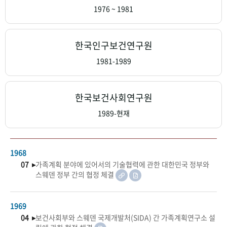
+1
성과 50선
숫자로 보는 50년
50
주년 광장
1976 ~ 1981
세계와 함께 한 KIHASA
한국인구보건연구원
VR 역사관
1981-1989
한국보건사회연구원
1989-현재
1968
07 ▸
가족계획 분야에 있어서의 기술협력에 관한 대한민국 정부와
스웨덴 정부 간의 협정 체결
1969
04 ▸
보건사회부와 스웨덴 국제개발처(SIDA) 간 가족계획연구소 설