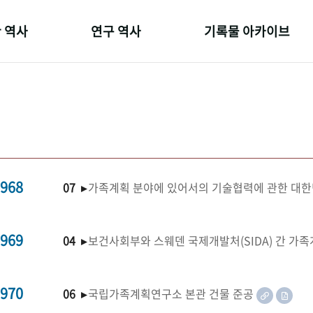
 역사
연구 역사
기록물 아카이브
온 길
정책과 연구
사진 아카이브
 변천사
키워드로 보는 연구 역사
문서 기록물
 기관장
연구자들
행정박물
 사람들
간행물 변천사
영상 기록물
968
07 ▸
가족계획 분야에 있어서의 기술협력에 관한 대한
969
04 ▸
보건사회부와 스웨덴 국제개발처(SIDA) 간 가
970
06 ▸
국립가족계획연구소 본관 건물 준공