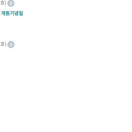
8호)
A 개원기념일
2호)