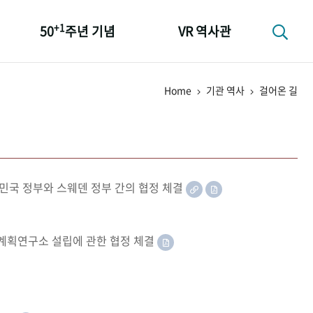
+1
50
주년 기념
VR 역사관
성과 50선
Home
기관 역사
걸어온 길
숫자로 보는 50년
+1
50
주년 광장
세계와 함께 한 KIHASA
민국 정부와 스웨덴 정부 간의 협정 체결
족계획연구소 설립에 관한 협정 체결