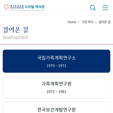
Home
기관 역사
걸어온 길
기관 역사
걸어온 길
걸어온 길
기관 변천사
역대 기관장
연구원 사람들
Development
연구 역사
국립가족계획연구소
정책과 연구
키워드로 보는 연구 역사
연구자들
간행물 변천사
1970 ~ 1971
기록물 아카이브
가족계획연구원
사진 아카이브
문서 기록물
행정박물
영상 기록물
1971 ~ 1981
+1
50
주년 기념
한국보건개발연구원