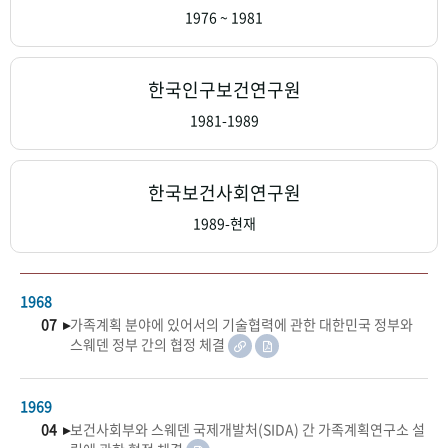
+1
성과 50선
숫자로 보는 50년
50
주년 광장
1976 ~ 1981
세계와 함께 한 KIHASA
한국인구보건연구원
VR 역사관
1981-1989
한국보건사회연구원
1989-현재
1968
07 ▸
가족계획 분야에 있어서의 기술협력에 관한 대한민국 정부와
스웨덴 정부 간의 협정 체결
1969
04 ▸
보건사회부와 스웨덴 국제개발처(SIDA) 간 가족계획연구소 설