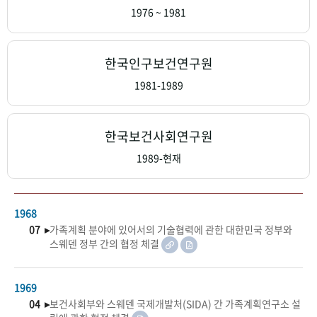
+1
성과 50선
숫자로 보는 50년
50
주년 광장
1976 ~ 1981
세계와 함께 한 KIHASA
한국인구보건연구원
VR 역사관
1981-1989
한국보건사회연구원
1989-현재
1968
07 ▸
가족계획 분야에 있어서의 기술협력에 관한 대한민국 정부와
스웨덴 정부 간의 협정 체결
1969
04 ▸
보건사회부와 스웨덴 국제개발처(SIDA) 간 가족계획연구소 설