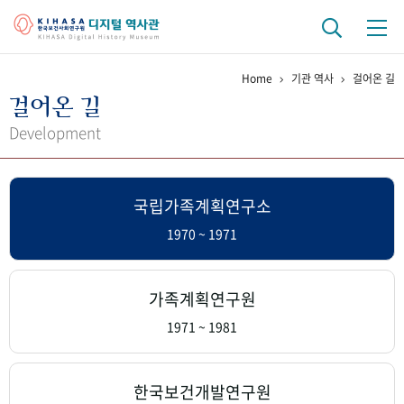
Home
기관 역사
걸어온 길
기관 역사
걸어온 길
걸어온 길
기관 변천사
역대 기관장
연구원 사람들
Development
연구 역사
국립가족계획연구소
정책과 연구
키워드로 보는 연구 역사
연구자들
간행물 변천사
1970 ~ 1971
기록물 아카이브
가족계획연구원
사진 아카이브
문서 기록물
행정박물
영상 기록물
1971 ~ 1981
+1
50
주년 기념
한국보건개발연구원