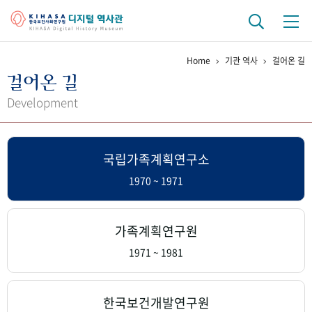
Home
기관 역사
걸어온 길
기관 역사
걸어온 길
걸어온 길
기관 변천사
역대 기관장
연구원 사람들
Development
연구 역사
국립가족계획연구소
정책과 연구
키워드로 보는 연구 역사
연구자들
간행물 변천사
1970 ~ 1971
기록물 아카이브
가족계획연구원
사진 아카이브
문서 기록물
행정박물
영상 기록물
1971 ~ 1981
+1
50
주년 기념
한국보건개발연구원