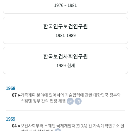
+1
성과 50선
숫자로 보는 50년
50
주년 광장
1976 ~ 1981
세계와 함께 한 KIHASA
한국인구보건연구원
VR 역사관
1981-1989
한국보건사회연구원
1989-현재
1968
07 ▸
가족계획 분야에 있어서의 기술협력에 관한 대한민국 정부와
스웨덴 정부 간의 협정 체결
1969
04 ▸
보건사회부와 스웨덴 국제개발처(SIDA) 간 가족계획연구소 설