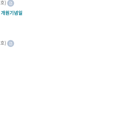
8호)
A 개원기념일
2호)