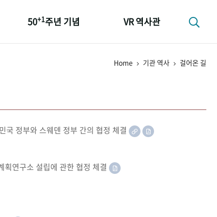
+1
50
주년 기념
VR 역사관
성과 50선
Home
기관 역사
걸어온 길
숫자로 보는 50년
+1
50
주년 광장
세계와 함께 한 KIHASA
민국 정부와 스웨덴 정부 간의 협정 체결
족계획연구소 설립에 관한 협정 체결