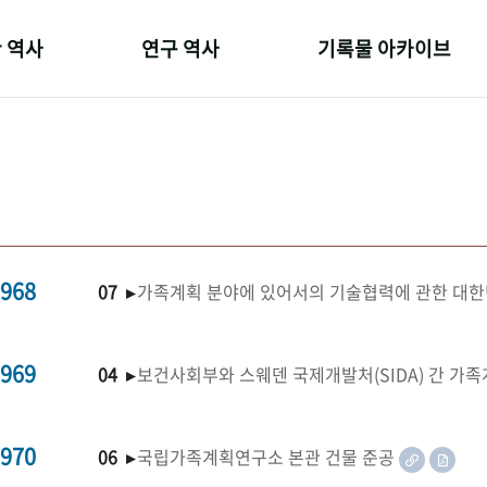
 역사
연구 역사
기록물 아카이브
온 길
정책과 연구
사진 아카이브
 변천사
키워드로 보는 연구 역사
문서 기록물
 기관장
연구자들
행정박물
 사람들
간행물 변천사
영상 기록물
968
07 ▸
가족계획 분야에 있어서의 기술협력에 관한 대한
969
04 ▸
보건사회부와 스웨덴 국제개발처(SIDA) 간 가
970
06 ▸
국립가족계획연구소 본관 건물 준공