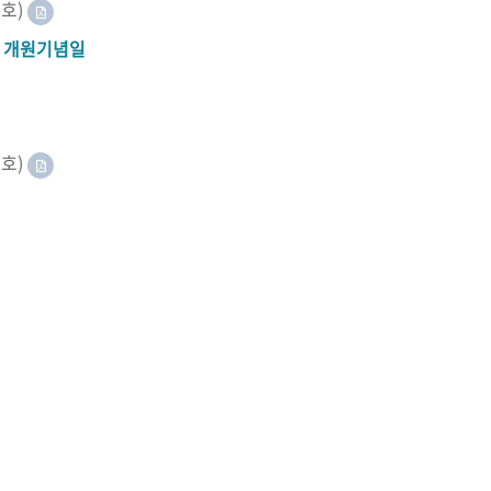
8호)
A 개원기념일
2호)