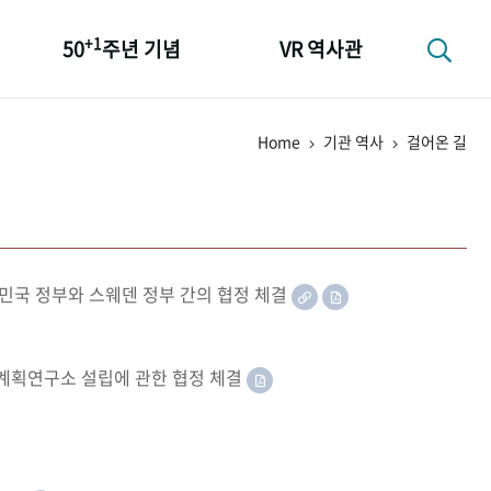
+1
50
주년 기념
VR 역사관
성과 50선
Home
기관 역사
걸어온 길
숫자로 보는 50년
+1
50
주년 광장
세계와 함께 한 KIHASA
민국 정부와 스웨덴 정부 간의 협정 체결
족계획연구소 설립에 관한 협정 체결