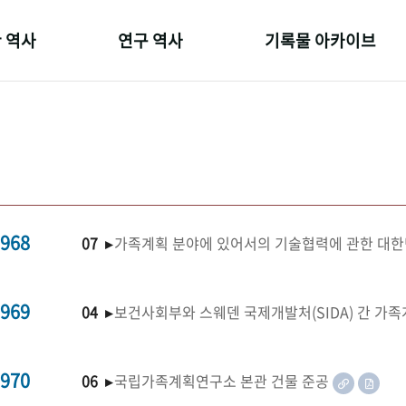
 역사
연구 역사
기록물 아카이브
온 길
정책과 연구
사진 아카이브
 변천사
키워드로 보는 연구 역사
문서 기록물
 기관장
연구자들
행정박물
 사람들
간행물 변천사
영상 기록물
968
07 ▸
가족계획 분야에 있어서의 기술협력에 관한 대한
969
04 ▸
보건사회부와 스웨덴 국제개발처(SIDA) 간 가
970
06 ▸
국립가족계획연구소 본관 건물 준공