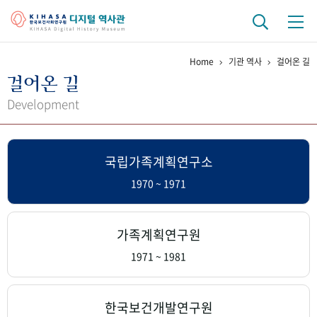
Home
기관 역사
걸어온 길
기관 역사
걸어온 길
걸어온 길
기관 변천사
역대 기관장
연구원 사람들
Development
연구 역사
국립가족계획연구소
정책과 연구
키워드로 보는 연구 역사
연구자들
간행물 변천사
1970 ~ 1971
기록물 아카이브
가족계획연구원
사진 아카이브
문서 기록물
행정박물
영상 기록물
1971 ~ 1981
+1
50
주년 기념
한국보건개발연구원