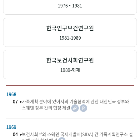
+1
성과 50선
숫자로 보는 50년
50
주년 광장
1976 ~ 1981
세계와 함께 한 KIHASA
한국인구보건연구원
VR 역사관
1981-1989
한국보건사회연구원
1989-현재
1968
07 ▸
가족계획 분야에 있어서의 기술협력에 관한 대한민국 정부와
스웨덴 정부 간의 협정 체결
1969
04 ▸
보건사회부와 스웨덴 국제개발처(SIDA) 간 가족계획연구소 설