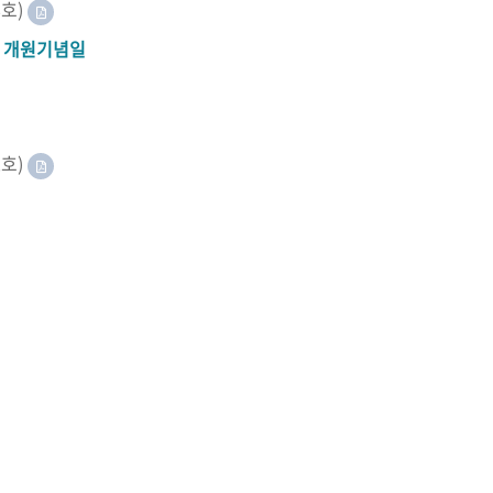
8호)
A 개원기념일
2호)