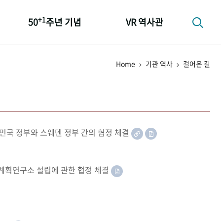
+1
50
주년 기념
VR 역사관
성과 50선
Home
기관 역사
걸어온 길
숫자로 보는 50년
+1
50
주년 광장
세계와 함께 한 KIHASA
민국 정부와 스웨덴 정부 간의 협정 체결
족계획연구소 설립에 관한 협정 체결