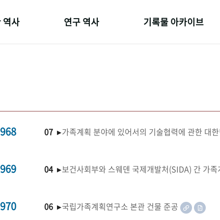
 역사
연구 역사
기록물 아카이브
온 길
정책과 연구
사진 아카이브
 변천사
키워드로 보는 연구 역사
문서 기록물
 기관장
연구자들
행정박물
 사람들
간행물 변천사
영상 기록물
968
07 ▸
가족계획 분야에 있어서의 기술협력에 관한 대한
969
04 ▸
보건사회부와 스웨덴 국제개발처(SIDA) 간 가
970
06 ▸
국립가족계획연구소 본관 건물 준공