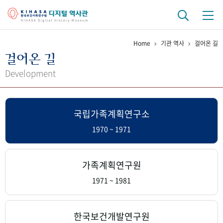
Home
기관 역사
걸어온 길
기관 역사
걸어온 길
걸어온 길
기관 변천사
역대 기관장
연구원 사람들
Development
연구 역사
국립가족계획연구소
정책과 연구
키워드로 보는 연구 역사
연구자들
간행물 변천사
1970 ~ 1971
기록물 아카이브
가족계획연구원
사진 아카이브
문서 기록물
행정박물
영상 기록물
1971 ~ 1981
+1
50
주년 기념
한국보건개발연구원