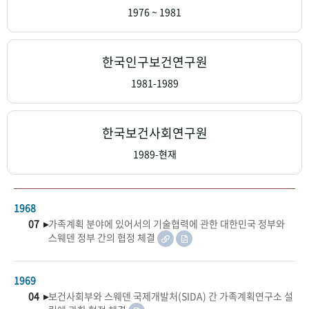
+1
성과 50선
숫자로 보는 50년
50
주년 광장
1976 ~ 1981
세계와 함께 한 KIHASA
한국인구보건연구원
VR 역사관
1981-1989
한국보건사회연구원
1989-현재
1968
07 ▸
가족계획 분야에 있어서의 기술협력에 관한 대한민국 정부와
스웨덴 정부 간의 협정 체결
1969
04 ▸
보건사회부와 스웨덴 국제개발처(SIDA) 간 가족계획연구소 설