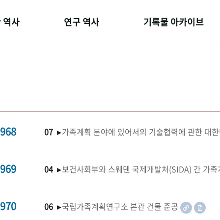
 역사
연구 역사
기록물 아카이브
온 길
정책과 연구
사진 아카이브
 변천사
키워드로 보는 연구 역사
문서 기록물
 기관장
연구자들
행정박물
 사람들
간행물 변천사
영상 기록물
968
07 ▸
가족계획 분야에 있어서의 기술협력에 관한 대한
969
04 ▸
보건사회부와 스웨덴 국제개발처(SIDA) 간 가
970
06 ▸
국립가족계획연구소 본관 건물 준공