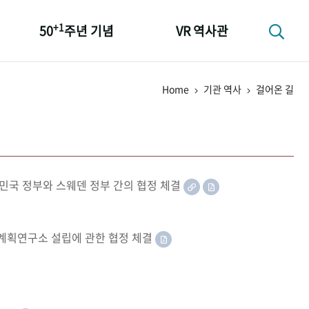
+1
50
주년 기념
VR 역사관
성과 50선
Home
기관 역사
걸어온 길
숫자로 보는 50년
+1
50
주년 광장
세계와 함께 한 KIHASA
민국 정부와 스웨덴 정부 간의 협정 체결
족계획연구소 설립에 관한 협정 체결