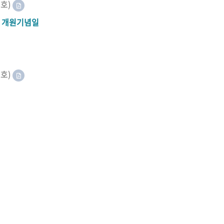
8호)
A 개원기념일
2호)