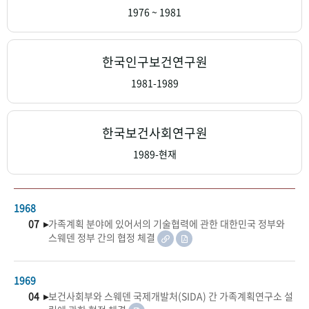
+1
성과 50선
숫자로 보는 50년
50
주년 광장
1976 ~ 1981
세계와 함께 한 KIHASA
한국인구보건연구원
VR 역사관
1981-1989
한국보건사회연구원
1989-현재
1968
07 ▸
가족계획 분야에 있어서의 기술협력에 관한 대한민국 정부와
스웨덴 정부 간의 협정 체결
1969
04 ▸
보건사회부와 스웨덴 국제개발처(SIDA) 간 가족계획연구소 설