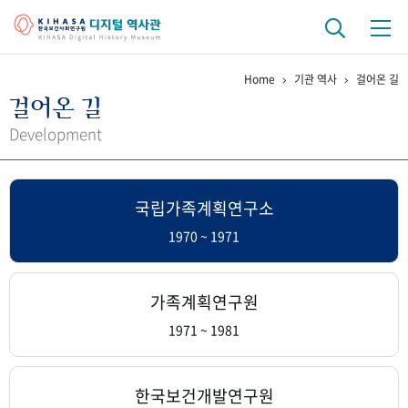
Home
기관 역사
걸어온 길
기관 역사
걸어온 길
걸어온 길
기관 변천사
역대 기관장
연구원 사람들
Development
연구 역사
국립가족계획연구소
정책과 연구
키워드로 보는 연구 역사
연구자들
간행물 변천사
1970 ~ 1971
기록물 아카이브
가족계획연구원
사진 아카이브
문서 기록물
행정박물
영상 기록물
1971 ~ 1981
+1
50
주년 기념
한국보건개발연구원