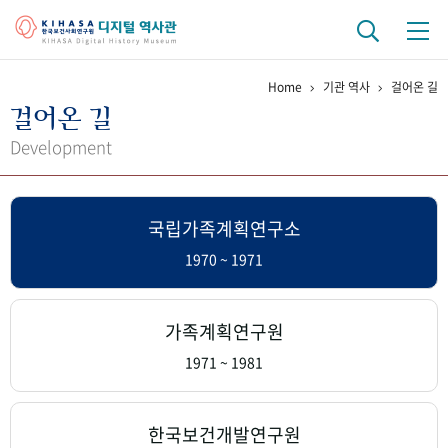
Home
기관 역사
걸어온 길
기관 역사
걸어온 길
걸어온 길
기관 변천사
역대 기관장
연구원 사람들
Development
연구 역사
국립가족계획연구소
정책과 연구
키워드로 보는 연구 역사
연구자들
간행물 변천사
1970 ~ 1971
기록물 아카이브
가족계획연구원
사진 아카이브
문서 기록물
행정박물
영상 기록물
1971 ~ 1981
+1
50
주년 기념
한국보건개발연구원