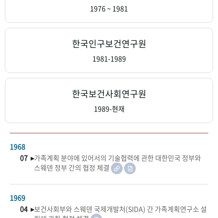
+1
성과 50선
숫자로 보는 50년
50
주년 광장
1976 ~ 1981
세계와 함께 한 KIHASA
한국인구보건연구원
VR 역사관
1981-1989
한국보건사회연구원
1989-현재
1968
07 ▸
가족계획 분야에 있어서의 기술협력에 관한 대한민국 정부와
스웨덴 정부 간의 협정 체결
1969
04 ▸
보건사회부와 스웨덴 국제개발처(SIDA) 간 가족계획연구소 설