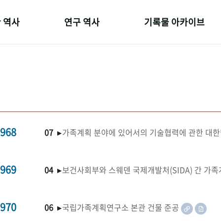
 역사
연구 역사
기록물 아카이브
온 길
정책과 연구
사진 아카이브
 변천사
키워드로 보는 연구 역사
문서 기록물
 기관장
연구자들
행정박물
 사람들
간행물 변천사
영상 기록물
968
07 ▸
가족계획 분야에 있어서의 기술협력에 관한 대한
969
04 ▸
보건사회부와 스웨덴 국제개발처(SIDA) 간 가
970
06 ▸
국립가족계획연구소 본관 건물 준공