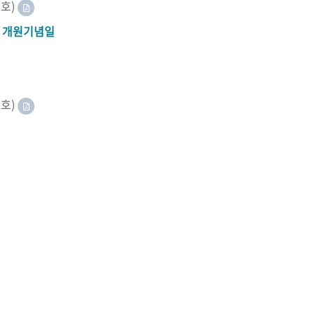
8호)
A 개원기념일
2호)