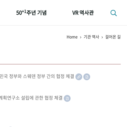
+1
50
주년 기념
VR 역사관
성과 50선
Home
기관 역사
걸어온 길
숫자로 보는 50년
+1
50
주년 광장
세계와 함께 한 KIHASA
민국 정부와 스웨덴 정부 간의 협정 체결
족계획연구소 설립에 관한 협정 체결