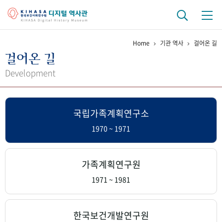
Home
기관 역사
걸어온 길
기관 역사
걸어온 길
걸어온 길
기관 변천사
역대 기관장
연구원 사람들
Development
연구 역사
국립가족계획연구소
정책과 연구
키워드로 보는 연구 역사
연구자들
간행물 변천사
1970 ~ 1971
기록물 아카이브
가족계획연구원
사진 아카이브
문서 기록물
행정박물
영상 기록물
1971 ~ 1981
+1
50
주년 기념
한국보건개발연구원