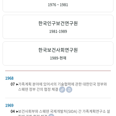
+1
성과 50선
숫자로 보는 50년
50
주년 광장
1976 ~ 1981
세계와 함께 한 KIHASA
한국인구보건연구원
VR 역사관
1981-1989
한국보건사회연구원
1989-현재
1968
07 ▸
가족계획 분야에 있어서의 기술협력에 관한 대한민국 정부와
스웨덴 정부 간의 협정 체결
1969
04 ▸
보건사회부와 스웨덴 국제개발처(SIDA) 간 가족계획연구소 설