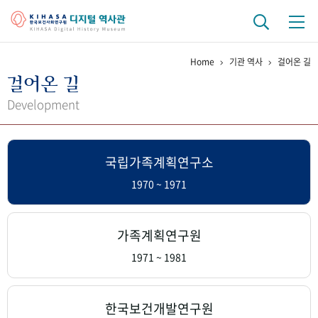
Home
기관 역사
걸어온 길
기관 역사
걸어온 길
걸어온 길
기관 변천사
역대 기관장
연구원 사람들
Development
연구 역사
국립가족계획연구소
정책과 연구
키워드로 보는 연구 역사
연구자들
간행물 변천사
1970 ~ 1971
기록물 아카이브
가족계획연구원
사진 아카이브
문서 기록물
행정박물
영상 기록물
1971 ~ 1981
+1
50
주년 기념
한국보건개발연구원