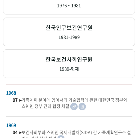
+1
성과 50선
숫자로 보는 50년
50
주년 광장
1976 ~ 1981
세계와 함께 한 KIHASA
한국인구보건연구원
VR 역사관
1981-1989
한국보건사회연구원
1989-현재
1968
07 ▸
가족계획 분야에 있어서의 기술협력에 관한 대한민국 정부와
스웨덴 정부 간의 협정 체결
1969
04 ▸
보건사회부와 스웨덴 국제개발처(SIDA) 간 가족계획연구소 설