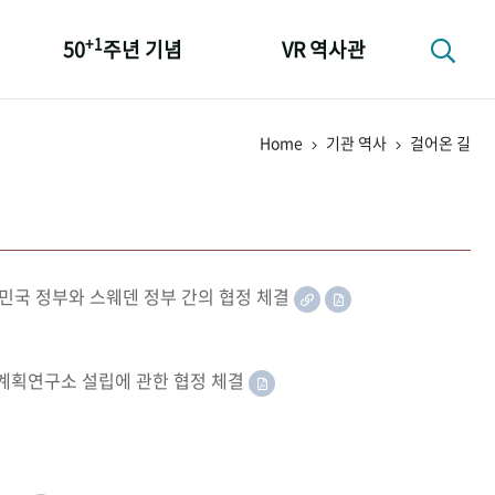
+1
50
주년 기념
VR 역사관
성과 50선
Home
기관 역사
걸어온 길
숫자로 보는 50년
+1
50
주년 광장
세계와 함께 한 KIHASA
민국 정부와 스웨덴 정부 간의 협정 체결
족계획연구소 설립에 관한 협정 체결