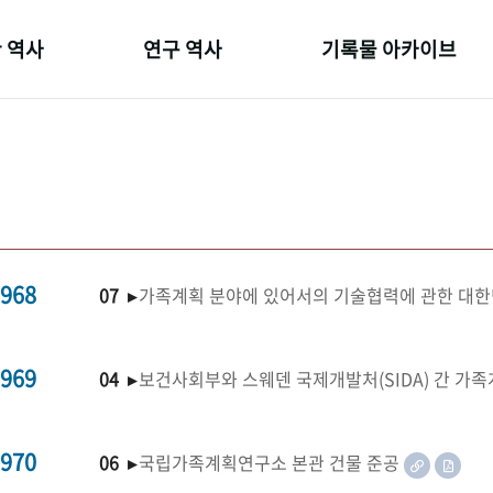
 역사
연구 역사
기록물 아카이브
온 길
정책과 연구
사진 아카이브
 변천사
키워드로 보는 연구 역사
문서 기록물
 기관장
연구자들
행정박물
 사람들
간행물 변천사
영상 기록물
968
07 ▸
가족계획 분야에 있어서의 기술협력에 관한 대한
969
04 ▸
보건사회부와 스웨덴 국제개발처(SIDA) 간 가
970
06 ▸
국립가족계획연구소 본관 건물 준공