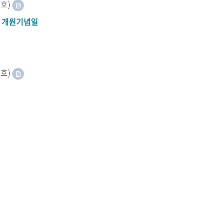
8호)
A 개원기념일
2호)