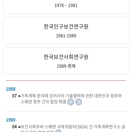
+1
성과 50선
숫자로 보는 50년
50
주년 광장
1976 ~ 1981
세계와 함께 한 KIHASA
한국인구보건연구원
VR 역사관
1981-1989
한국보건사회연구원
1989-현재
1968
07 ▸
가족계획 분야에 있어서의 기술협력에 관한 대한민국 정부와
스웨덴 정부 간의 협정 체결
1969
04 ▸
보건사회부와 스웨덴 국제개발처(SIDA) 간 가족계획연구소 설