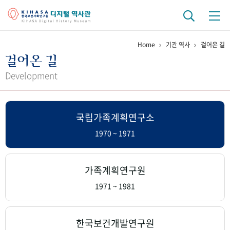
Home
기관 역사
걸어온 길
기관 역사
걸어온 길
걸어온 길
기관 변천사
역대 기관장
연구원 사람들
Development
연구 역사
국립가족계획연구소
정책과 연구
키워드로 보는 연구 역사
연구자들
간행물 변천사
1970 ~ 1971
기록물 아카이브
가족계획연구원
사진 아카이브
문서 기록물
행정박물
영상 기록물
1971 ~ 1981
+1
50
주년 기념
한국보건개발연구원