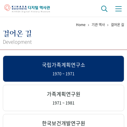
Home
기관 역사
걸어온 길
기관 역사
걸어온 길
걸어온 길
기관 변천사
역대 기관장
연구원 사람들
Development
연구 역사
국립가족계획연구소
정책과 연구
키워드로 보는 연구 역사
연구자들
간행물 변천사
1970 ~ 1971
기록물 아카이브
가족계획연구원
사진 아카이브
문서 기록물
행정박물
영상 기록물
1971 ~ 1981
+1
50
주년 기념
한국보건개발연구원