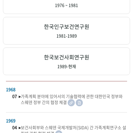
+1
성과 50선
숫자로 보는 50년
50
주년 광장
1976 ~ 1981
세계와 함께 한 KIHASA
한국인구보건연구원
VR 역사관
1981-1989
한국보건사회연구원
1989-현재
1968
07 ▸
가족계획 분야에 있어서의 기술협력에 관한 대한민국 정부와
스웨덴 정부 간의 협정 체결
1969
04 ▸
보건사회부와 스웨덴 국제개발처(SIDA) 간 가족계획연구소 설