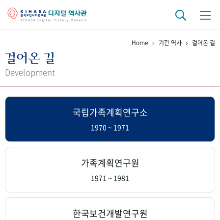
Home
기관 역사
걸어온 길
기관 역사
걸어온 길
걸어온 길
기관 변천사
역대 기관장
연구원 사람들
Development
연구 역사
국립가족계획연구소
정책과 연구
키워드로 보는 연구 역사
연구자들
간행물 변천사
1970 ~ 1971
기록물 아카이브
가족계획연구원
사진 아카이브
문서 기록물
행정박물
영상 기록물
1971 ~ 1981
+1
50
주년 기념
한국보건개발연구원