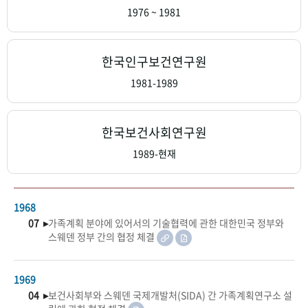
+1
성과 50선
숫자로 보는 50년
50
주년 광장
1976 ~ 1981
세계와 함께 한 KIHASA
한국인구보건연구원
VR 역사관
1981-1989
한국보건사회연구원
1989-현재
1968
07 ▸
가족계획 분야에 있어서의 기술협력에 관한 대한민국 정부와
스웨덴 정부 간의 협정 체결
1969
04 ▸
보건사회부와 스웨덴 국제개발처(SIDA) 간 가족계획연구소 설