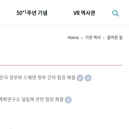
+1
50
주년 기념
VR 역사관
성과 50선
Home
기관 역사
걸어온 길
숫자로 보는 50년
+1
50
주년 광장
세계와 함께 한 KIHASA
민국 정부와 스웨덴 정부 간의 협정 체결
족계획연구소 설립에 관한 협정 체결