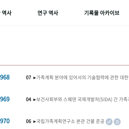
 역사
연구 역사
기록물 아카이브
온 길
정책과 연구
사진 아카이브
 변천사
키워드로 보는 연구 역사
문서 기록물
 기관장
연구자들
행정박물
 사람들
간행물 변천사
영상 기록물
968
07 ▸
가족계획 분야에 있어서의 기술협력에 관한 대한
969
04 ▸
보건사회부와 스웨덴 국제개발처(SIDA) 간 가
970
06 ▸
국립가족계획연구소 본관 건물 준공