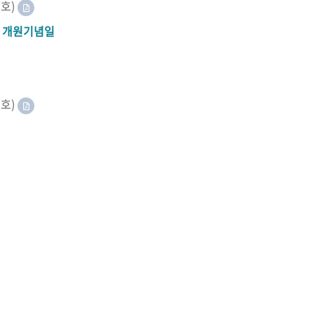
8호)
A 개원기념일
2호)