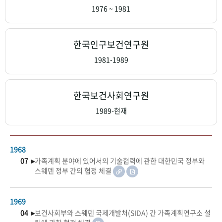
+1
성과 50선
숫자로 보는 50년
50
주년 광장
1976 ~ 1981
세계와 함께 한 KIHASA
한국인구보건연구원
VR 역사관
1981-1989
한국보건사회연구원
1989-현재
1968
07 ▸
가족계획 분야에 있어서의 기술협력에 관한 대한민국 정부와
스웨덴 정부 간의 협정 체결
1969
04 ▸
보건사회부와 스웨덴 국제개발처(SIDA) 간 가족계획연구소 설