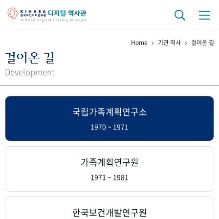
Home
기관 역사
걸어온 길
기관 역사
걸어온 길
걸어온 길
기관 변천사
역대 기관장
연구원 사람들
Development
연구 역사
국립가족계획연구소
정책과 연구
키워드로 보는 연구 역사
연구자들
간행물 변천사
1970 ~ 1971
기록물 아카이브
가족계획연구원
사진 아카이브
문서 기록물
행정박물
영상 기록물
1971 ~ 1981
+1
50
주년 기념
한국보건개발연구원