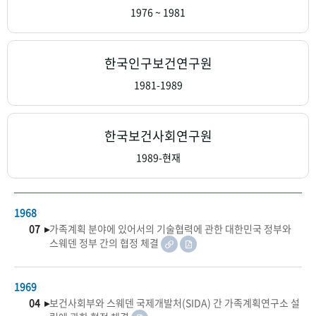
+1
성과 50선
숫자로 보는 50년
50
주년 광장
1976 ~ 1981
세계와 함께 한 KIHASA
한국인구보건연구원
VR 역사관
1981-1989
한국보건사회연구원
1989-현재
1968
07 ▸
가족계획 분야에 있어서의 기술협력에 관한 대한민국 정부와
스웨덴 정부 간의 협정 체결
1969
04 ▸
보건사회부와 스웨덴 국제개발처(SIDA) 간 가족계획연구소 설