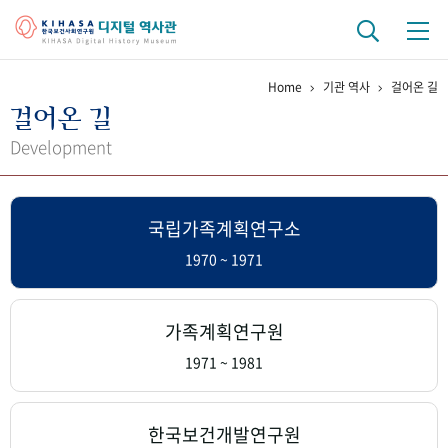
Home
기관 역사
걸어온 길
기관 역사
걸어온 길
걸어온 길
기관 변천사
역대 기관장
연구원 사람들
Development
연구 역사
국립가족계획연구소
정책과 연구
키워드로 보는 연구 역사
연구자들
간행물 변천사
1970 ~ 1971
기록물 아카이브
가족계획연구원
사진 아카이브
문서 기록물
행정박물
영상 기록물
1971 ~ 1981
+1
50
주년 기념
한국보건개발연구원