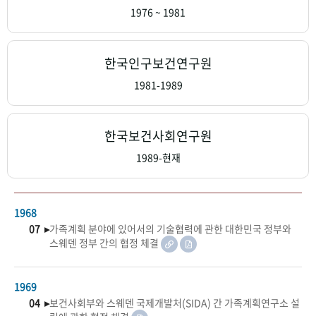
+1
성과 50선
숫자로 보는 50년
50
주년 광장
1976 ~ 1981
세계와 함께 한 KIHASA
한국인구보건연구원
VR 역사관
1981-1989
한국보건사회연구원
1989-현재
1968
07 ▸
가족계획 분야에 있어서의 기술협력에 관한 대한민국 정부와
스웨덴 정부 간의 협정 체결
1969
04 ▸
보건사회부와 스웨덴 국제개발처(SIDA) 간 가족계획연구소 설