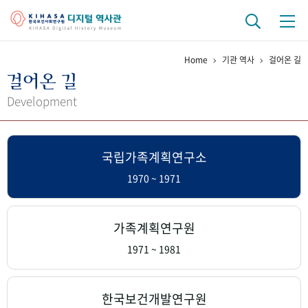
Home
기관 역사
걸어온 길
기관 역사
걸어온 길
걸어온 길
기관 변천사
역대 기관장
연구원 사람들
Development
연구 역사
국립가족계획연구소
정책과 연구
키워드로 보는 연구 역사
연구자들
간행물 변천사
1970 ~ 1971
기록물 아카이브
가족계획연구원
사진 아카이브
문서 기록물
행정박물
영상 기록물
1971 ~ 1981
+1
50
주년 기념
한국보건개발연구원