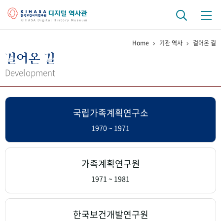
Home
기관 역사
걸어온 길
기관 역사
걸어온 길
걸어온 길
기관 변천사
역대 기관장
연구원 사람들
Development
연구 역사
국립가족계획연구소
정책과 연구
키워드로 보는 연구 역사
연구자들
간행물 변천사
1970 ~ 1971
기록물 아카이브
가족계획연구원
사진 아카이브
문서 기록물
행정박물
영상 기록물
1971 ~ 1981
+1
50
주년 기념
한국보건개발연구원