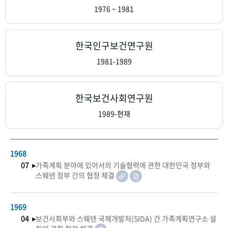
+1
성과 50선
숫자로 보는 50년
50
주년 광장
1976 ~ 1981
세계와 함께 한 KIHASA
한국인구보건연구원
VR 역사관
1981-1989
한국보건사회연구원
1989-현재
1968
07 ▸
가족계획 분야에 있어서의 기술협력에 관한 대한민국 정부와
스웨덴 정부 간의 협정 체결
1969
04 ▸
보건사회부와 스웨덴 국제개발처(SIDA) 간 가족계획연구소 설