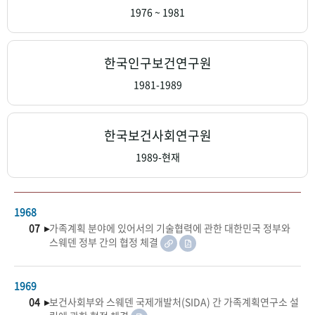
+1
성과 50선
숫자로 보는 50년
50
주년 광장
1976 ~ 1981
세계와 함께 한 KIHASA
한국인구보건연구원
VR 역사관
1981-1989
한국보건사회연구원
1989-현재
1968
07 ▸
가족계획 분야에 있어서의 기술협력에 관한 대한민국 정부와
스웨덴 정부 간의 협정 체결
1969
04 ▸
보건사회부와 스웨덴 국제개발처(SIDA) 간 가족계획연구소 설