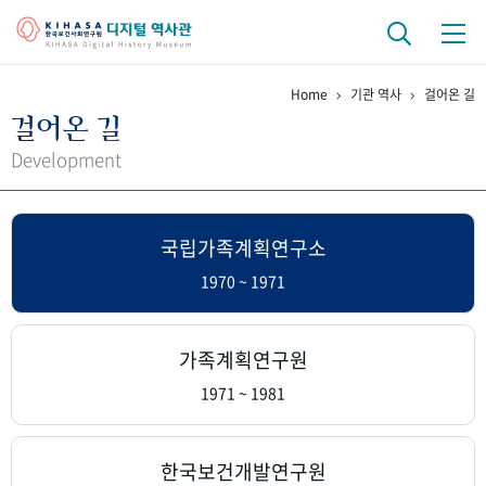
Home
기관 역사
걸어온 길
기관 역사
걸어온 길
걸어온 길
기관 변천사
역대 기관장
연구원 사람들
Development
연구 역사
국립가족계획연구소
정책과 연구
키워드로 보는 연구 역사
연구자들
간행물 변천사
1970 ~ 1971
기록물 아카이브
가족계획연구원
사진 아카이브
문서 기록물
행정박물
영상 기록물
1971 ~ 1981
+1
50
주년 기념
한국보건개발연구원