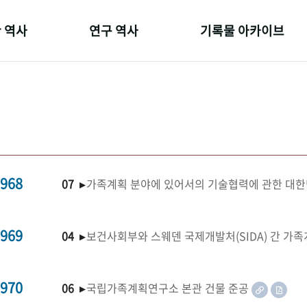
 역사
연구 역사
기록물 아카이브
온 길
정책과 연구
사진 아카이브
 변천사
키워드로 보는 연구 역사
문서 기록물
 기관장
연구자들
행정박물
 사람들
간행물 변천사
영상 기록물
968
07 ▸
가족계획 분야에 있어서의 기술협력에 관한 대한
969
04 ▸
보건사회부와 스웨덴 국제개발처(SIDA) 간 가
970
06 ▸
국립가족계획연구소 본관 건물 준공