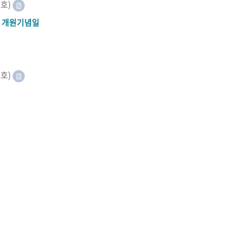
8호)
A 개원기념일
2호)