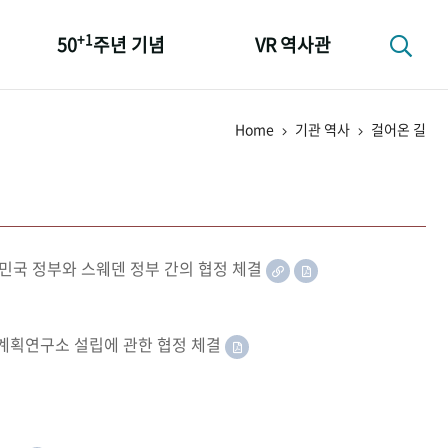
+1
50
주년 기념
VR 역사관
성과 50선
Home
기관 역사
걸어온 길
숫자로 보는 50년
+1
50
주년 광장
세계와 함께 한 KIHASA
민국 정부와 스웨덴 정부 간의 협정 체결
족계획연구소 설립에 관한 협정 체결