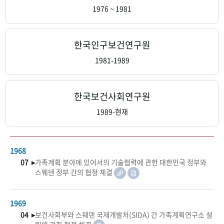
+1
성과 50선
숫자로 보는 50년
50
주년 광장
1976 ~ 1981
세계와 함께 한 KIHASA
한국인구보건연구원
VR 역사관
1981-1989
한국보건사회연구원
1989-현재
1968
07 ▸
가족계획 분야에 있어서의 기술협력에 관한 대한민국 정부와
스웨덴 정부 간의 협정 체결
1969
04 ▸
보건사회부와 스웨덴 국제개발처(SIDA) 간 가족계획연구소 설