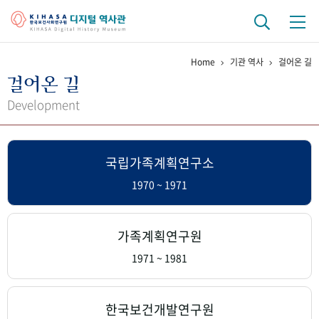
Home
기관 역사
걸어온 길
기관 역사
걸어온 길
걸어온 길
기관 변천사
역대 기관장
연구원 사람들
Development
연구 역사
국립가족계획연구소
정책과 연구
키워드로 보는 연구 역사
연구자들
간행물 변천사
1970 ~ 1971
기록물 아카이브
가족계획연구원
사진 아카이브
문서 기록물
행정박물
영상 기록물
1971 ~ 1981
+1
50
주년 기념
한국보건개발연구원