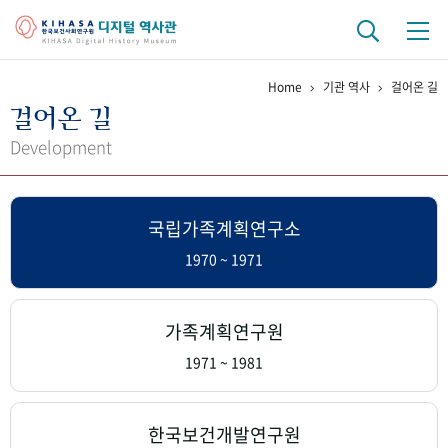
Home
기관 역사
걸어온 길
기관 역사
걸어온 길
걸어온 길
기관 변천사
역대 기관장
연구원 사람들
Development
연구 역사
국립가족계획연구소
정책과 연구
키워드로 보는 연구 역사
연구자들
간행물 변천사
1970 ~ 1971
기록물 아카이브
가족계획연구원
사진 아카이브
문서 기록물
행정박물
영상 기록물
1971 ~ 1981
+1
50
주년 기념
한국보건개발연구원