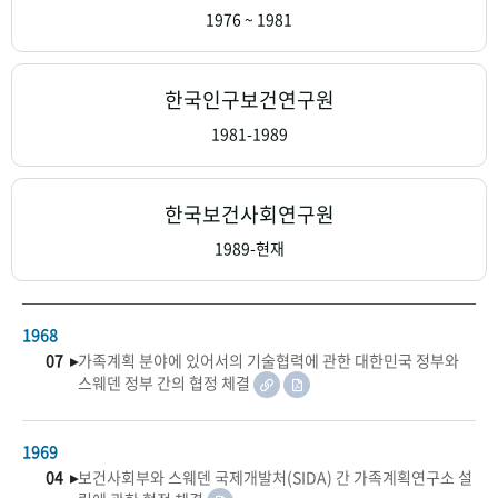
+1
성과 50선
숫자로 보는 50년
50
주년 광장
1976 ~ 1981
세계와 함께 한 KIHASA
한국인구보건연구원
VR 역사관
1981-1989
한국보건사회연구원
1989-현재
1968
07 ▸
가족계획 분야에 있어서의 기술협력에 관한 대한민국 정부와
스웨덴 정부 간의 협정 체결
1969
04 ▸
보건사회부와 스웨덴 국제개발처(SIDA) 간 가족계획연구소 설