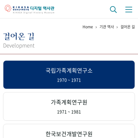
Home
기관 역사
걸어온 길
기관 역사
걸어온 길
걸어온 길
기관 변천사
역대 기관장
연구원 사람들
Development
연구 역사
국립가족계획연구소
정책과 연구
키워드로 보는 연구 역사
연구자들
간행물 변천사
1970 ~ 1971
기록물 아카이브
가족계획연구원
사진 아카이브
문서 기록물
행정박물
영상 기록물
1971 ~ 1981
+1
50
주년 기념
한국보건개발연구원