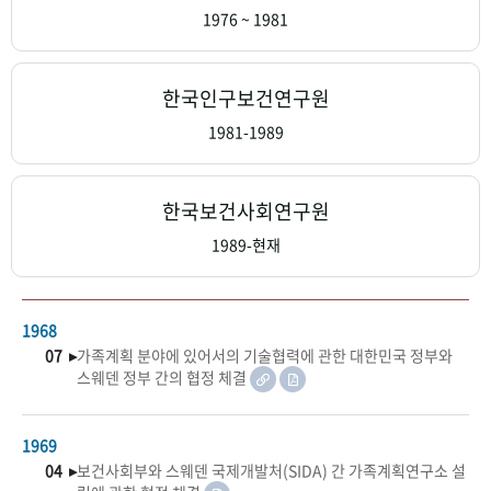
+1
성과 50선
숫자로 보는 50년
50
주년 광장
1976 ~ 1981
세계와 함께 한 KIHASA
한국인구보건연구원
VR 역사관
1981-1989
한국보건사회연구원
1989-현재
1968
07 ▸
가족계획 분야에 있어서의 기술협력에 관한 대한민국 정부와
스웨덴 정부 간의 협정 체결
1969
04 ▸
보건사회부와 스웨덴 국제개발처(SIDA) 간 가족계획연구소 설