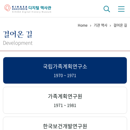
Home
기관 역사
걸어온 길
기관 역사
걸어온 길
걸어온 길
기관 변천사
역대 기관장
연구원 사람들
Development
연구 역사
국립가족계획연구소
정책과 연구
키워드로 보는 연구 역사
연구자들
간행물 변천사
1970 ~ 1971
기록물 아카이브
가족계획연구원
사진 아카이브
문서 기록물
행정박물
영상 기록물
1971 ~ 1981
+1
50
주년 기념
한국보건개발연구원