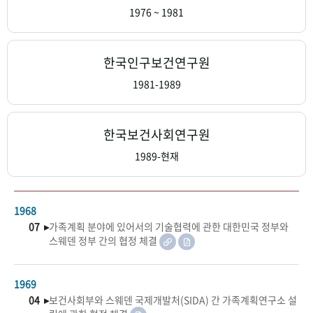
+1
성과 50선
숫자로 보는 50년
50
주년 광장
1976 ~ 1981
세계와 함께 한 KIHASA
한국인구보건연구원
VR 역사관
1981-1989
한국보건사회연구원
1989-현재
1968
07 ▸
가족계획 분야에 있어서의 기술협력에 관한 대한민국 정부와
스웨덴 정부 간의 협정 체결
1969
04 ▸
보건사회부와 스웨덴 국제개발처(SIDA) 간 가족계획연구소 설