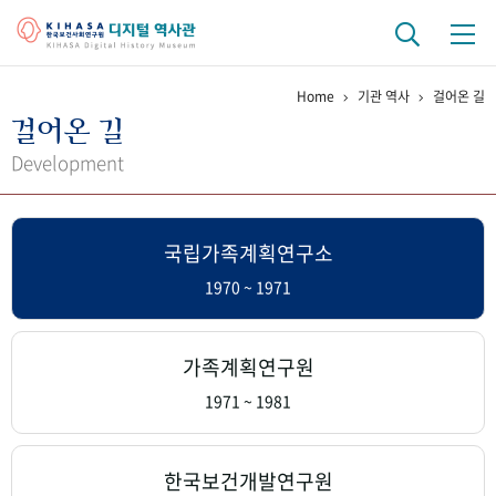
Home
기관 역사
걸어온 길
기관 역사
걸어온 길
걸어온 길
기관 변천사
역대 기관장
연구원 사람들
Development
연구 역사
국립가족계획연구소
정책과 연구
키워드로 보는 연구 역사
연구자들
간행물 변천사
1970 ~ 1971
기록물 아카이브
가족계획연구원
사진 아카이브
문서 기록물
행정박물
영상 기록물
1971 ~ 1981
+1
50
주년 기념
한국보건개발연구원