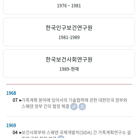
+1
성과 50선
숫자로 보는 50년
50
주년 광장
1976 ~ 1981
세계와 함께 한 KIHASA
한국인구보건연구원
VR 역사관
1981-1989
한국보건사회연구원
1989-현재
1968
07 ▸
가족계획 분야에 있어서의 기술협력에 관한 대한민국 정부와
스웨덴 정부 간의 협정 체결
1969
04 ▸
보건사회부와 스웨덴 국제개발처(SIDA) 간 가족계획연구소 설