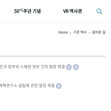
+1
50
주년 기념
VR 역사관
성과 50선
Home
기관 역사
걸어온 길
숫자로 보는 50년
+1
50
주년 광장
세계와 함께 한 KIHASA
민국 정부와 스웨덴 정부 간의 협정 체결
족계획연구소 설립에 관한 협정 체결