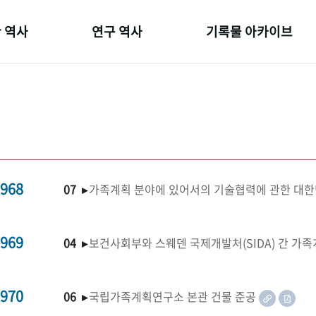
 역사
연구 역사
기록물 아카이브
온 길
정책과 연구
사진 아카이브
 변천사
키워드로 보는 연구 역사
문서 기록물
 기관장
연구자들
행정박물
 사람들
간행물 변천사
영상 기록물
968
07 ▸
가족계획 분야에 있어서의 기술협력에 관한 대한
969
04 ▸
보건사회부와 스웨덴 국제개발처(SIDA) 간 가
970
06 ▸
국립가족계획연구소 본관 건물 준공