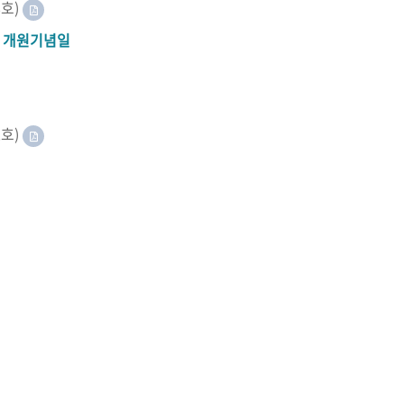
8호)
A 개원기념일
2호)