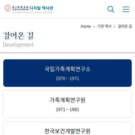
Home
기관 역사
걸어온 길
기관 역사
걸어온 길
걸어온 길
기관 변천사
역대 기관장
연구원 사람들
Development
연구 역사
국립가족계획연구소
정책과 연구
키워드로 보는 연구 역사
연구자들
간행물 변천사
1970 ~ 1971
기록물 아카이브
가족계획연구원
사진 아카이브
문서 기록물
행정박물
영상 기록물
1971 ~ 1981
+1
50
주년 기념
한국보건개발연구원