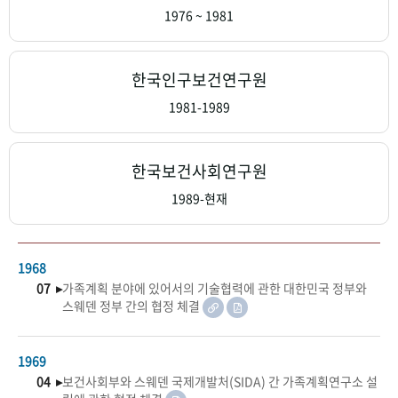
+1
성과 50선
숫자로 보는 50년
50
주년 광장
1976 ~ 1981
세계와 함께 한 KIHASA
한국인구보건연구원
VR 역사관
1981-1989
한국보건사회연구원
1989-현재
1968
07 ▸
가족계획 분야에 있어서의 기술협력에 관한 대한민국 정부와
스웨덴 정부 간의 협정 체결
1969
04 ▸
보건사회부와 스웨덴 국제개발처(SIDA) 간 가족계획연구소 설