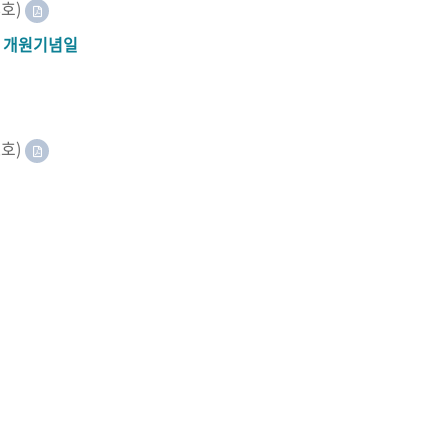
8호)
A 개원기념일
2호)