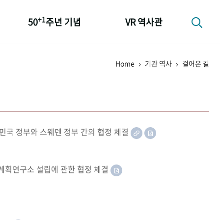
+1
50
주년 기념
VR 역사관
성과 50선
Home
기관 역사
걸어온 길
숫자로 보는 50년
+1
50
주년 광장
세계와 함께 한 KIHASA
민국 정부와 스웨덴 정부 간의 협정 체결
족계획연구소 설립에 관한 협정 체결