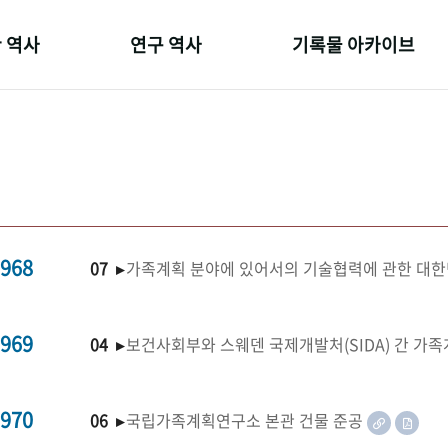
 역사
연구 역사
기록물 아카이브
온 길
정책과 연구
사진 아카이브
 변천사
키워드로 보는 연구 역사
문서 기록물
 기관장
연구자들
행정박물
 사람들
간행물 변천사
영상 기록물
968
07 ▸
가족계획 분야에 있어서의 기술협력에 관한 대한
969
04 ▸
보건사회부와 스웨덴 국제개발처(SIDA) 간 가
970
06 ▸
국립가족계획연구소 본관 건물 준공