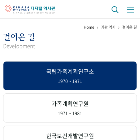
Home
기관 역사
걸어온 길
기관 역사
걸어온 길
걸어온 길
기관 변천사
역대 기관장
연구원 사람들
Development
연구 역사
국립가족계획연구소
정책과 연구
키워드로 보는 연구 역사
연구자들
간행물 변천사
1970 ~ 1971
기록물 아카이브
가족계획연구원
사진 아카이브
문서 기록물
행정박물
영상 기록물
1971 ~ 1981
+1
50
주년 기념
한국보건개발연구원