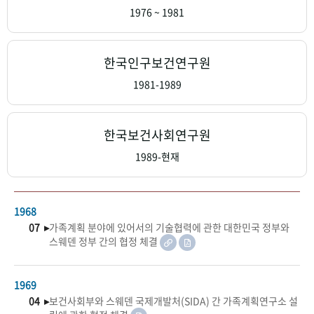
+1
성과 50선
숫자로 보는 50년
50
주년 광장
1976 ~ 1981
세계와 함께 한 KIHASA
한국인구보건연구원
VR 역사관
1981-1989
한국보건사회연구원
1989-현재
1968
07 ▸
가족계획 분야에 있어서의 기술협력에 관한 대한민국 정부와
스웨덴 정부 간의 협정 체결
1969
04 ▸
보건사회부와 스웨덴 국제개발처(SIDA) 간 가족계획연구소 설